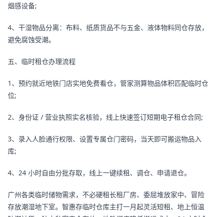
烟感设备;
4、干湿物品分离：布料、纸质货品不与五金、液体物料同仓存放，
避免腐蚀受潮。
五、临时租仓办理流程
1、预约就近地铁门店实地免费看仓，管家测算物品体积匹配临时仓
位;
2、身份证 / 营业执照实名核验，线上快速签订短期电子租仓合同;
3、录入人脸通行权限、设置专属仓门密码，当天即可搬运物品入
库;
4、24 小时自由分批存取，线上一键续租、调仓、申请退仓。
广州各类临时储物需求，不必硬租长租厂房、委屈堆放家中、冒险
存放潮湿地下室。智惠存临时仓库主打一月起灵活短租、地上恒温