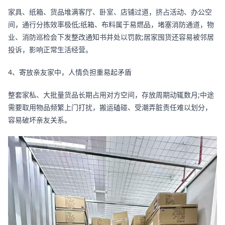
家具、纸箱、货品堆满客厅、卧室、店铺过道，挤占活动、办公空
间，通行分拣效率极低;纸箱、布料属于易燃品，堵塞消防通道，物
业、消防巡检会下发整改通知书并处以罚款;居家囤货还容易被邻居
投诉，影响正常生活经营。
4、寄放亲友家中，人情负担重易起矛盾
整套家私、大批量货品长期占用对方空间，存放周期动辄数月;中途
需要取用物品频繁上门打扰，搬运磕碰、受潮弄脏责任难以划分，
容易破坏亲友关系。