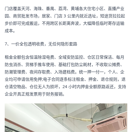
门店覆盖天河、海珠、番禺、荔湾、黄埔各大住宅小区、直播产业
园、商贸批发市场，居家、门店 3 公里内就近选址，短途货拉拉起
步价即可完成搬运，不用跨区长距离奔波，大幅降低临时寄存运输
成本。
7、一价全包透明收费，无任何隐形套路
租金全额包含恒温除湿电费、全域安防监控、仓区日常保洁、每月
防虫消杀、货梯手推车使用、基础打包防尘耗材，不收取公摊费、
防潮管理费、夜间存取费、入场建档费。统一押一付一，个人、企
业均可申请信用免押;电子合同逐条标注租金、押金、退仓规则，退
仓清空物品、仓位无人为损坏，24 小时内押金全额原路返还，支持
企业开具正规发票用于财务报销。