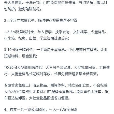
去大量修复、干洗开销。门店免费提供拉伸膜、气泡护角，搬运打
包防护，避免磕碰刮花。
3、全尺寸梯度仓型，临时寄存按需挑选不空置
1.2-3㎡微型临时仓：单人行李、换季衣物、文件档案、少量样品、
行李箱，租房、出差、学生短期过渡首选;
3-10㎡标准临时仓：一至两房全屋家私、中小电商日常备货、企业
短期物料、展会道具;
10-20㎡大型商用临时仓：大三房全套家具、大促批量囤货、工程建
材、大批量样品长期临时存放，长租免费赠送多层仓储货架。
专属管家免费上门清点物品、测算体积，精准匹配仓型，不会租赁
大面积仓位造成租金浪费;门店配备承重货梯、免费重型手推车，货
车直达装卸区，大批量物品搬运省力便捷。
4、独立一仓一锁私密隔间，一人一仓安全保密