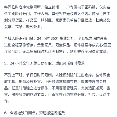
每间临时仓库完整隔断、独立封闭，一户专属电子密码锁，仅实名
仓主刷脸可开门，工作人员、其他客户无权进入仓内。商家可自主
划分现货区、样品区、耗材区，家庭家具单独分区摆放，杜绝货品
混堆、错拿、款式外泄。
全域人脸识别门禁、24 小时 360° 高清监控、全套标准消防设备，
进出全程录像留存，贵重家具、限量样品、证件档案存放安心;直营
连锁门店，无二房东临时拆迁强制搬迁，短期寄存全程稳定靠谱。
5、24 小时全年无休自助存取，适配灵活临时需求
不受上下班、节假日时间限制，人脸识别随时进出仓库。装修深夜
取工具、电商凌晨补货、下班顺路拿换季衣物、周末整理展会样
品，任意时段独立进仓操作，不用等候管理员，完美适配搬家、备
货、出差多变的存取节奏，可直接在仓内完成分拣、打包、盘点工
作。
6、全城地铁口网点，短途搬运省运费