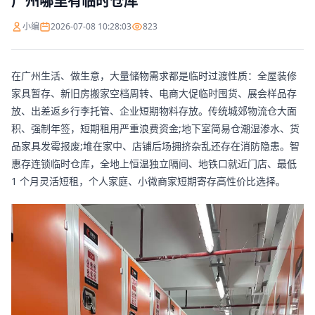
广州哪里有临时仓库
小编
2026-07-08 10:28:03
823
在广州生活、做生意，大量储物需求都是临时过渡性质：全屋装修
家具暂存、新旧房搬家空档周转、电商大促临时囤货、展会样品存
放、出差返乡行李托管、企业短期物料存放。传统城郊物流仓大面
积、强制年签，短期租用严重浪费资金;地下室简易仓潮湿渗水、货
品家具发霉报废;堆在家中、店铺后场拥挤杂乱还存在消防隐患。智
惠存连锁临时仓库，全地上恒温独立隔间、地铁口就近门店、最低
1 个月灵活短租，个人家庭、小微商家短期寄存高性价比选择。