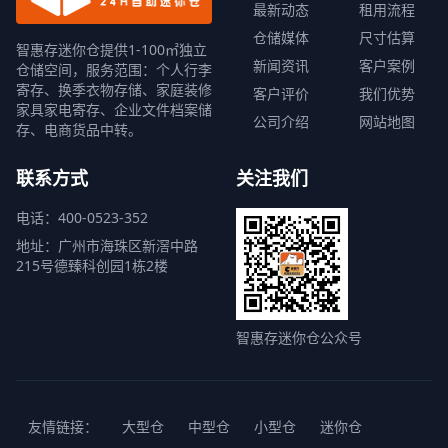
最新动态
租用流程
仓储媒体
尺寸估算
智惠存迷你仓提供1-100㎡独立
新闻资讯
客户案例
仓储空间，服务范围：个人行李
寄存、换季衣物存储、家庭装修
客户评价
我们优势
家具家电寄存、企业文件档案储
公司介绍
网站地图
存、电商货品中转。
联系方式
关注我们
电话：400-0523-352
地址：广州市海珠区新滘中路
215号德臻科创园1栋2楼
智惠存迷你仓公众号
友情链接：
大型仓
中型仓
小型仓
迷你仓