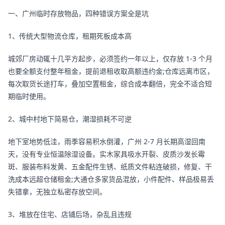
一、广州临时存放物品，四种错误方案全是坑
1、传统大型物流仓库，租期死板成本高
城郊厂房动辄十几平方起步，必须签约一年以上，仅存放 1-3 个月
也要全额支付整年租金，提前退租收取高额违约金;仓库远离市区，
每次取货长途打车，叠加空置租金，综合成本翻倍，完全不适合短
期临时使用。
2、城中村地下简易仓，潮湿损耗不可逆
地下室地势低洼，雨季容易积水倒灌，广州 2-7 月长期高湿回南
天，没有专业恒温除湿设备。实木家具吸水开裂、皮质沙发长霉
斑、服装布料发黄、五金配件生锈、纸质文件粘连破损，修复、干
洗成本远超仓储租金;大通仓多家货品混放，小件配件、样品极易丢
失错拿，无独立私密存放空间。
3、堆放在住宅、店铺后场，杂乱且违规