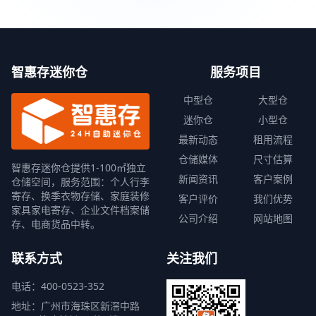
智惠存迷你仓
服务项目
中型仓
大型仓
迷你仓
小型仓
最新动态
租用流程
仓储媒体
尺寸估算
智惠存迷你仓提供1-100㎡独立
新闻资讯
客户案例
仓储空间，服务范围：个人行李
寄存、换季衣物存储、家庭装修
客户评价
我们优势
家具家电寄存、企业文件档案储
公司介绍
网站地图
存、电商货品中转。
联系方式
关注我们
电话：400-0523-352
地址：广州市海珠区新滘中路