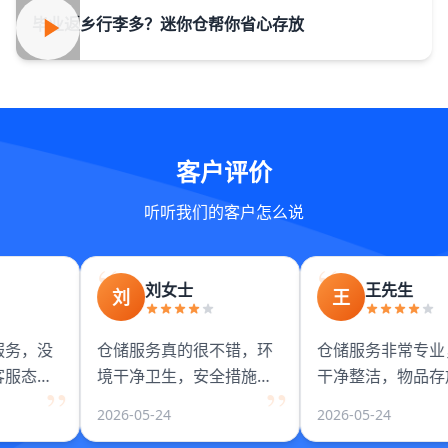
毕业返乡行李多？迷你仓帮你省心存放
客户评价
听听我们的客户怎么说
刘女士
王先生
刘
王
务，没
仓储服务真的很不错，环
仓储服务非常专业
服态度
境干净卫生，安全措施完
干净整洁，物品存
好，物
善。工作人员服务态度
有保障。工作人员
2026-05-24
2026-05-24
好，价格也很合理。
度很好，值得信赖