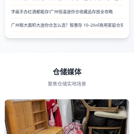
字画手办红酒都能存!广州恒温迷你仓收藏品存放全攻略
广州租大面积大迷你仓怎么选？智惠存 10–20㎡商用家庭仓完整筛
仓储媒体
聚焦仓储实地场景