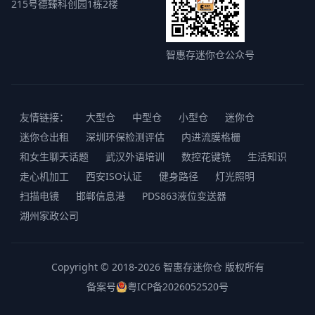
215号德臻科创园1栋2楼
智惠存迷你仓公众号
友情链接：
大型仓
中型仓
小型仓
迷你仓
迷你仓出租
深圳环保检测评估
内进流膜格栅
和女生聊天话题
武汉外语培训
数控花键铣
生活知识
走心机加工
西安ISO认证
健身路径
灯光照明
扫描电镜
邯郸信息港
PDS863液位变送器
湖州家政公司
Copyright © 2018-2026 智惠存迷你仓 版权所有
备案号
粤ICP备2026052520号