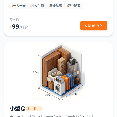
一人一仓
独立门锁
安全私密
随存随取
参考价
99
立即预约
¥
/月起
小型仓
3 — 8 m³