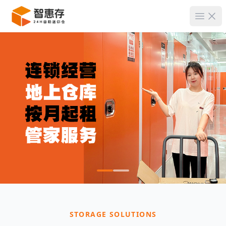
菜单
STORAGE SOLUTIONS