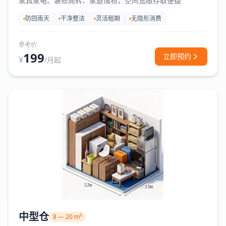
家具家电、装修周转、家庭储物，空间宽敞存取便捷
防回南天
干净整洁
灵活租期
无隐形消费
参考价
199
立即预约
¥
/月起
中型仓
8 — 20 m³