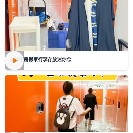
在外租房搬家行李存放迷你仓