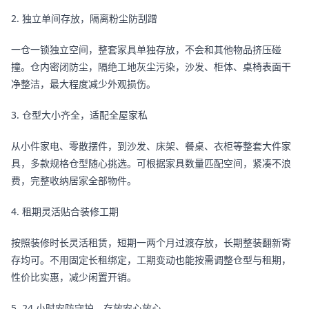
2. 独立单间存放，隔离粉尘防刮蹭
一仓一锁独立空间，整套家具单独存放，不会和其他物品挤压碰
撞。仓内密闭防尘，隔绝工地灰尘污染，沙发、柜体、桌椅表面干
净整洁，最大程度减少外观损伤。
3. 仓型大小齐全，适配全屋家私
从小件家电、零散摆件，到沙发、床架、餐桌、衣柜等整套大件家
具，多款规格仓型随心挑选。可根据家具数量匹配空间，紧凑不浪
费，完整收纳居家全部物件。
4. 租期灵活贴合装修工期
按照装修时长灵活租赁，短期一两个月过渡存放，长期整装翻新寄
存均可。不用固定长租绑定，工期变动也能按需调整仓型与租期，
性价比实惠，减少闲置开销。
5. 24 小时安防守护，存放安心放心