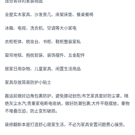
适合寄存的家装物品
全屋实木家具、沙发茶几、床架床垫、餐桌餐椅
冰箱、电视、洗衣机、空调等大小家电
衣柜柜体、梳妆台、书柜、鞋柜整装家私
窗帘地毯、抱枕软装、装饰摆件、五金配件
居家日用杂物、儿童家具、闲置生活用品
家具存放简易防护小贴士
搬运前做好边角包裹防护，避免挪动划伤;布艺家具套好防尘罩，隔
绝灰尘水汽;贵重家电断电收纳，做好防潮包裹;大件平稳摆放，重物
不堆叠压迫，防止变形破损。
装修翻新本是打造舒心居家生活，不必为家具安置问题费心操劳。