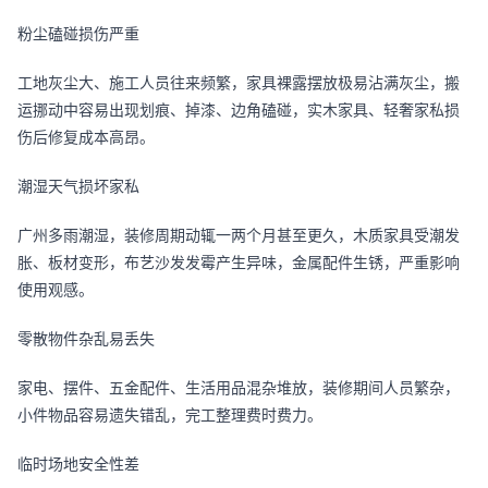
粉尘磕碰损伤严重
工地灰尘大、施工人员往来频繁，家具裸露摆放极易沾满灰尘，搬
运挪动中容易出现划痕、掉漆、边角磕碰，实木家具、轻奢家私损
伤后修复成本高昂。
潮湿天气损坏家私
广州多雨潮湿，装修周期动辄一两个月甚至更久，木质家具受潮发
胀、板材变形，布艺沙发发霉产生异味，金属配件生锈，严重影响
使用观感。
零散物件杂乱易丢失
家电、摆件、五金配件、生活用品混杂堆放，装修期间人员繁杂，
小件物品容易遗失错乱，完工整理费时费力。
临时场地安全性差