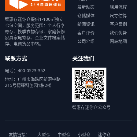
最新动态
租用流程
仓储媒体
尺寸估算
智惠存迷你仓提供1-100㎡独立
新闻资讯
客户案例
仓储空间，服务范围：个人行李
寄存、换季衣物存储、家庭装修
客户评价
我们优势
家具家电寄存、企业文件档案储
公司介绍
网站地图
存、电商货品中转。
联系方式
关注我们
电话：400-0523-352
地址：广州市海珠区新滘中路
215号德臻科创园1栋2楼
智惠存迷你仓公众号
友情链接：
大型仓
中型仓
小型仓
迷你仓