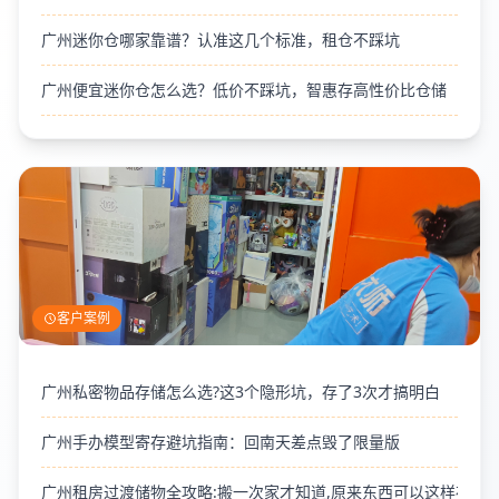
广州迷你仓哪家靠谱？认准这几个标准，租仓不踩坑
广州便宜迷你仓怎么选？低价不踩坑，智惠存高性价比仓储
客户案例
广州私密物品存储怎么选?这3个隐形坑，存了3次才搞明白
广州手办模型寄存避坑指南：回南天差点毁了限量版
广州租房过渡储物全攻略:搬一次家才知道,原来东西可以这样存