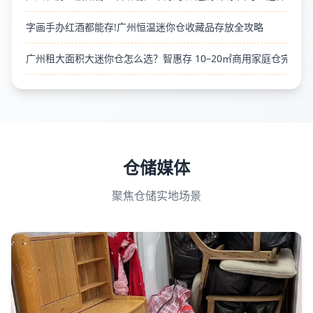
字画手办红酒都能存!广州恒温迷你仓收藏品存放全攻略
广州租大面积大迷你仓怎么选？智惠存 10–20㎡商用家庭仓完整筛
仓储媒体
聚焦仓储实地场景