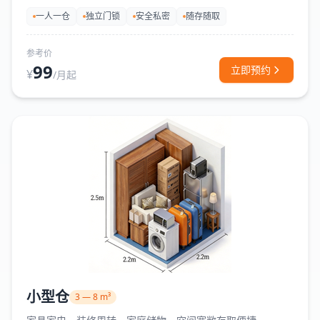
一人一仓
独立门锁
安全私密
随存随取
参考价
99
立即预约
¥
/月起
小型仓
3 — 8 m³