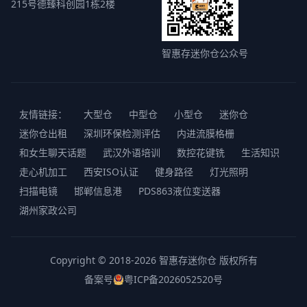
215号德臻科创园1栋2楼
智惠存迷你仓公众号
友情链接：
大型仓
中型仓
小型仓
迷你仓
迷你仓出租
深圳环保检测评估
内进流膜格栅
和女生聊天话题
武汉外语培训
数控花键铣
生活知识
走心机加工
西安ISO认证
健身路径
灯光照明
扫描电镜
邯郸信息港
PDS863液位变送器
湖州家政公司
Copyright © 2018-2026 智惠存迷你仓 版权所有
备案号
粤ICP备2026052520号