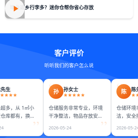
毕业返乡行李多？迷你仓帮你省心存放
客户评价
听听我们的客户怎么说
先生
孙女士
陈先
孙
陈
多，从 1㎡小
仓储服务非常专业，环境
仓储环境非
仓库都有，换季
干净整洁，物品存放安全
洁，安全措
具、电商库存都
放心。工作人员态度很
人员专业负
4
2026-05-24
2026-05-24
空间利用率超
好，服务周到细致。
也很好，强