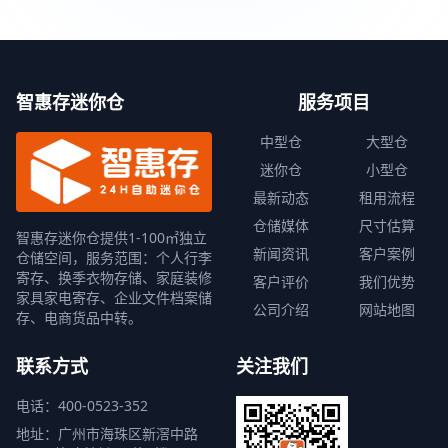
智惠存迷你仓
服务项目
中型仓
大型仓
迷你仓
小型仓
最新动态
租用流程
仓储媒体
尺寸估算
智惠存迷你仓提供1-100㎡独立
新闻资讯
客户案例
仓储空间，服务范围：个人行李
寄存、换季衣物存储、家庭装修
客户评价
我们优势
家具家电寄存、企业文件档案储
公司介绍
网站地图
存、电商货品中转。
联系方式
关注我们
电话：400-0523-352
地址：广州市海珠区新滘中路