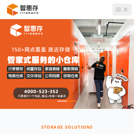
菜单
STORAGE SOLUTIONS