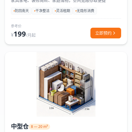
家具家电、装修周转、家庭储物，空间宽敞存取便捷
防回南天
干净整洁
灵活租期
无隐形消费
参考价
199
立即预约
¥
/月起
中型仓
8 — 20 m³