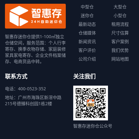
中型仓
大型仓
迷你仓
小型仓
最新动态
租用流程
仓储媒体
尺寸估算
智惠存迷你仓提供1-100㎡独立
新闻资讯
客户案例
仓储空间，服务范围：个人行李
寄存、换季衣物存储、家庭装修
客户评价
我们优势
家具家电寄存、企业文件档案储
公司介绍
网站地图
存、电商货品中转。
联系方式
关注我们
电话：400-0523-352
地址：广州市海珠区新滘中路
215号德臻科创园1栋2楼
智惠存迷你仓公众号