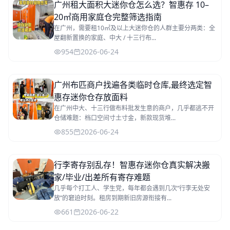
广州租大面积大迷你仓怎么选？智惠存 10–
20㎡商用家庭仓完整筛选指南
在广州，需要租10㎡及以上大迷你仓的人群主要分两类：全
屋翻新置换的家庭、中大 / 十三行布...
954
2026-06-24
广州布匹商户找遍各类临时仓库,最终选定智
惠存迷你仓存放面料
在广州中大、十三行做布料批发生意的商户，几乎都逃不开
仓储难题：档口空间寸土寸金，新款现货堆...
855
2026-06-24
行李寄存别乱存！智惠存迷你仓真实解决搬
家/毕业/出差所有寄存难题
几乎每个打工人、学生党，每年都会遇到几次“行李无处安
放”的窘迫时刻。租房到期新旧房源衔接有...
661
2026-06-22