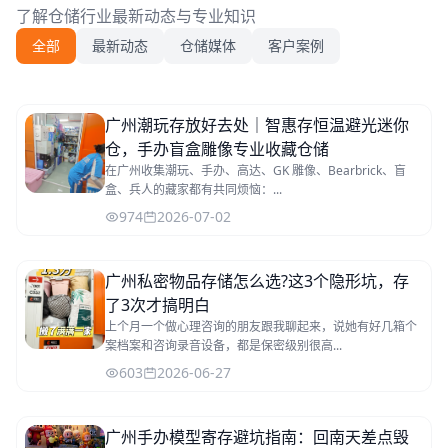
了解仓储行业最新动态与专业知识
全部
最新动态
仓储媒体
客户案例
广州潮玩存放好去处｜智惠存恒温避光迷你
仓，手办盲盒雕像专业收藏仓储
在广州收集潮玩、手办、高达、GK 雕像、Bearbrick、盲
盒、兵人的藏家都有共同烦恼：...
974
2026-07-02
广州私密物品存储怎么选?这3个隐形坑，存
了3次才搞明白
上个月一个做心理咨询的朋友跟我聊起来，说她有好几箱个
案档案和咨询录音设备，都是保密级别很高...
603
2026-06-27
广州手办模型寄存避坑指南：回南天差点毁