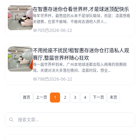
在智惠存迷你仓看世界杯,才是球迷顶配快乐
每年世界杯，最憋屈的从来不是球队输球，而是：凌晨想看
关键赛，在家不敢喊、不敢闹去酒吧人挤人...
705
2026-06-22
不用抢座不扰民!租智惠存迷你仓打造私人观
赛厅,整届世界杯随心狂欢
每一届世界杯到来，广州本地球迷都会陷入两难的观赛困
境。关键对决大多落在晚间、凌晨时段，想全...
798
2026-06-22
首页
上一页
1
2
3
4
下一页
末页