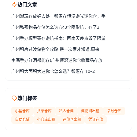
热门文章
广州潮玩存放好去处｜智惠存恒温避光迷你仓，手
广州私密物品存储怎么选?这3个隐形坑，存了3
广州手办模型寄存避坑指南：回南天差点毁了限量
广州租房过渡储物全攻略:搬一次家才知道,原来
字画手办红酒都能存!广州恒温迷你仓收藏品存放
广州租大面积大迷你仓怎么选？智惠存 10–2
热门标签
小型仓库
共享仓库
私人仓储
储物间出租
临时仓库
自助仓储
小仓库出租
迷你仓出租
凭证存放