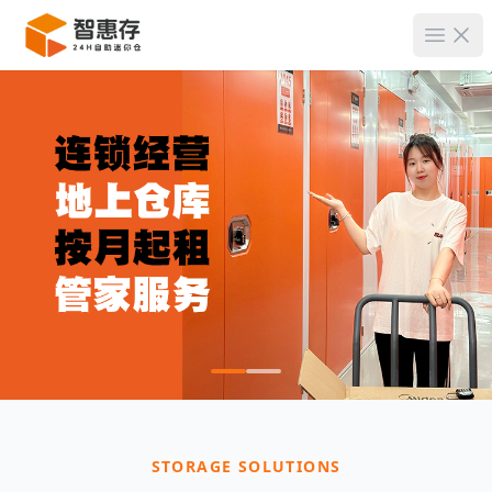
菜单
STORAGE SOLUTIONS