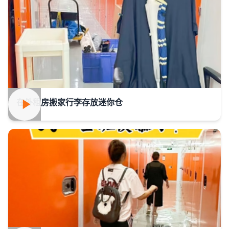
在外租房搬家行李存放迷你仓