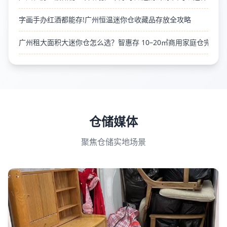
字画手办红酒都能存!广州恒温迷你仓收藏品存放全攻略
广州租大面积大迷你仓怎么选？智惠存 10–20㎡商用家庭仓完整筛
仓储媒体
聚焦仓储实地场景