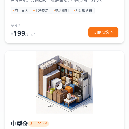
家具家电、装修周转、家庭储物，空间宽敞存取便捷
防回南天
干净整洁
灵活租期
无隐形消费
参考价
199
立即预约
¥
/月起
中型仓
8 — 20 m³