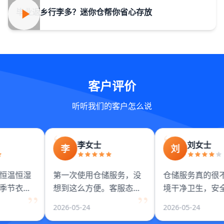
毕业返乡行李多？迷你仓帮你省心存放
客户评价
听听我们的客户怎么说
李女士
刘女士
李
刘
恒温恒湿
第一次使用仓储服务，没
仓储服务真的很不
季节衣
想到这么方便。客服态度
境干净卫生，安全
完全不发
热情，仓储环境很好，物
善。工作人员服务
2026-05-24
2026-05-24
里衣柜还
品存放很安全。
好，价格也很合理