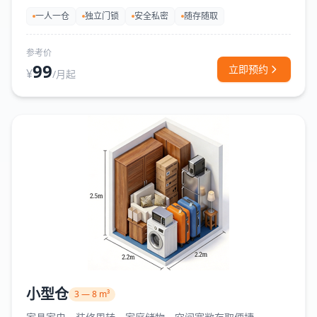
一人一仓
独立门锁
安全私密
随存随取
参考价
99
立即预约
¥
/月起
小型仓
3 — 8 m³