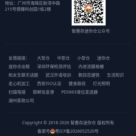
地址：广州市海珠区新滘中路
215号德臻科创园1栋2楼
智惠存迷你仓公众号
友情链接：
大型仓
中型仓
小型仓
迷你仓
迷你仓出租
深圳环保检测评估
内进流膜格栅
和女生聊天话题
武汉外语培训
数控花键铣
生活知识
走心机加工
西安ISO认证
健身路径
灯光照明
扫描电镜
邯郸信息港
PDS863液位变送器
湖州家政公司
Copyright © 2018-2026 智惠存迷你仓 版权所有
备案号
粤ICP备2026052520号