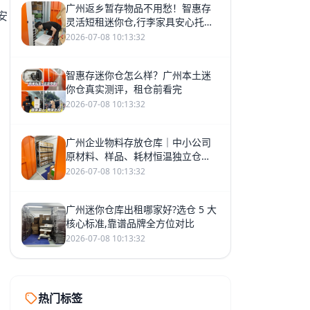
广州返乡暂存物品不用愁！智惠存
安
灵活短租迷你仓,行李家具安心托管
数月
2026-07-08 10:13:32
智惠存迷你仓怎么样？广州本土迷
你仓真实测评，租仓前看完
2026-07-08 10:13:32
广州企业物料存放仓库｜中小公司
原材料、样品、耗材恒温独立仓
储，长短租灵活托管
2026-07-08 10:13:32
广州迷你仓库出租哪家好?选仓 5 大
核心标准,靠谱品牌全方位对比
2026-07-08 10:13:32
热门标签