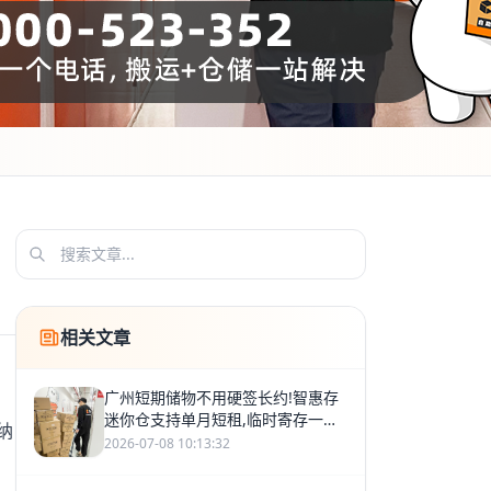
相关文章
广州短期储物不用硬签长约!智惠存
迷你仓支持单月短租,临时寄存一站
纳
式省心
2026-07-08 10:13:32