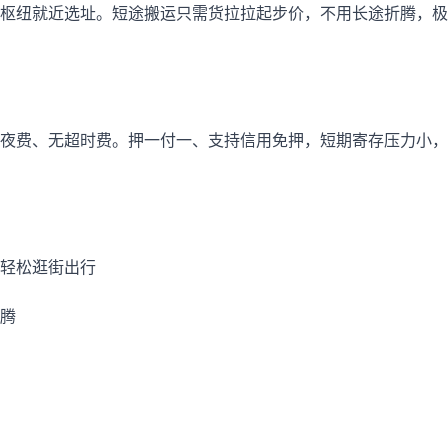
枢纽就近选址。短途搬运只需货拉拉起步价，不用长途折腾，极
夜费、无超时费。押一付一、支持信用免押，短期寄存压力小，
轻松逛街出行
腾