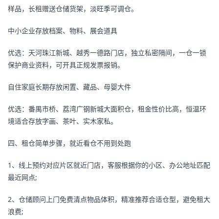
样品，长租赠送仓储货架，淡旺季可调仓。
中小企业存放档案、物料、展会道具
优选：天河珠江新城、越秀一德路门店，独立私密隔间，一仓一锁
保护商业资料，可开具正规发票报销。
自住家庭长期存放闲置、藏品、母婴大件
优选：番禺市桥、荔湾广钢新城大面积仓，租金性价比高，恒温环
境适合存放字画、茶叶、实木家私。
四、租仓简单步骤，就近看仓不用到处跑
1、线上预约对应片区就近门店，客服根据你的小区、办公地址匹配
最近网点;
2、仓储顾问上门免费清点物品体积，精准推荐合适仓型，避免租大
浪费;