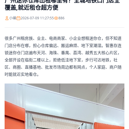
广州迷你仓库出租哪里有？全城地铁口门店全
覆盖,就近租仓超方便
小编
2026-07-09 11:27:55
886
很多广州租房族、业主、电商商家、小企业想租迷你仓，但不知道
门店分布在哪，担心仓库偏远、搬运麻烦、地下室潮湿。智惠存连
锁迷你仓门店遍布天河、海珠、番禺、荔湾、越秀五大核心片区，
全部开设在临街二楼以上，拒绝低洼地下室，步行可达地铁，社
区、商圈、直播基地、批发市场周边都有网点，个人家庭、商户随
时能就近实地看仓。