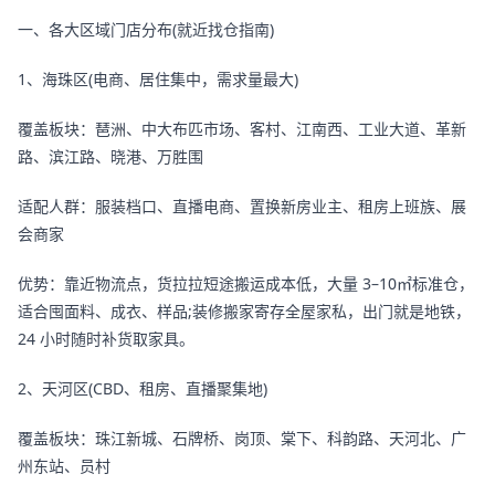
一、各大区域门店分布(就近找仓指南)
1、海珠区(电商、居住集中，需求量最大)
覆盖板块：琶洲、中大布匹市场、客村、江南西、工业大道、革新
路、滨江路、晓港、万胜围
适配人群：服装档口、直播电商、置换新房业主、租房上班族、展
会商家
优势：靠近物流点，货拉拉短途搬运成本低，大量 3–10㎡标准仓，
适合囤面料、成衣、样品;装修搬家寄存全屋家私，出门就是地铁，
24 小时随时补货取家具。
2、天河区(CBD、租房、直播聚集地)
覆盖板块：珠江新城、石牌桥、岗顶、棠下、科韵路、天河北、广
州东站、员村