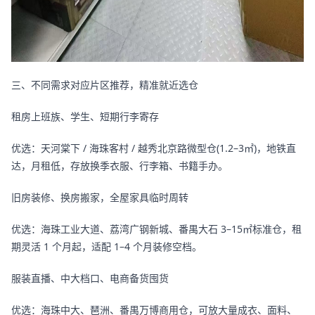
三、不同需求对应片区推荐，精准就近选仓
租房上班族、学生、短期行李寄存
优选：天河棠下 / 海珠客村 / 越秀北京路微型仓(1.2–3㎡)，地铁直
达，月租低，存放换季衣服、行李箱、书籍手办。
旧房装修、换房搬家，全屋家具临时周转
优选：海珠工业大道、荔湾广钢新城、番禺大石 3–15㎡标准仓，租
期灵活 1 个月起，适配 1–4 个月装修空档。
服装直播、中大档口、电商备货囤货
优选：海珠中大、琶洲、番禺万博商用仓，可放大量成衣、面料、