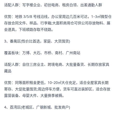
适配人群：写字楼企业、初创电商、租房白领、出差通勤人群
优势：地铁 3/5/8 号线沿线，办公室周边几百米可达，1–3㎡微型仓
存放合同文件、样品、行李箱;大面积商用仓可供公司存放物料、展
会道具，下班顺路存取不绕路。
3、番禺区(性价比首选，家庭、大货囤货)
覆盖板块：万博、大石、市桥、南村、广州南站
适配人群：自住三房业主、跨境电商、大批量备货、长期存放家具
藏品
优势：同等面积租金更低，10–20㎡大仓充足，适合全屋家具长期
寄存、大促批量囤货;周边停车方便，货车可直达装卸区，适合存放
露营装备、母婴大件、大量换季被褥。
4、荔湾区(老城区、广钢新城、批发商户)