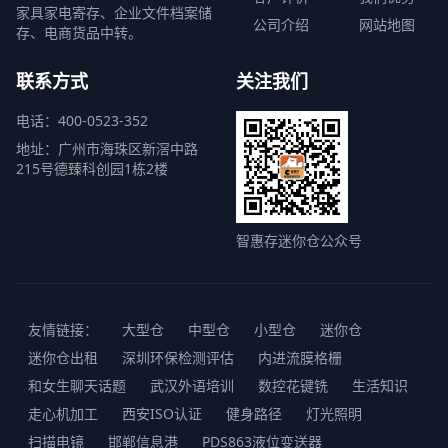
家具家电寄存、企业文件档案储
公司介绍
网站地图
存、电商货品中转。
联系方式
关注我们
电话：400-0523-352
地址：广州市海珠区新滘中路
215号德臻科创园1栋2楼
智惠存迷你仓公众号
友情链接：
大型仓
中型仓
小型仓
迷你仓
迷你仓出租
深圳环保检测评估
内进流膜格栅
和女生聊天话题
武汉外语培训
数控花键铣
生活知识
走心机加工
西安ISO认证
健身路径
灯光照明
扫描电镜
邯郸信息港
PDS863液位变送器