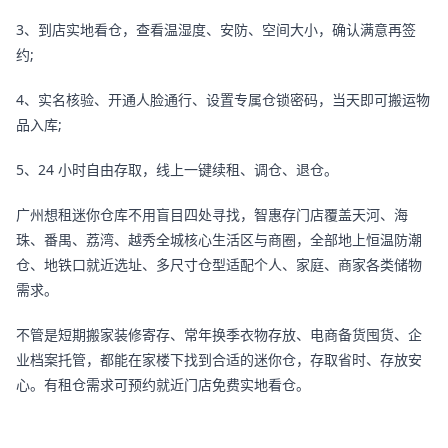
3、到店实地看仓，查看温湿度、安防、空间大小，确认满意再签
约;
4、实名核验、开通人脸通行、设置专属仓锁密码，当天即可搬运物
品入库;
5、24 小时自由存取，线上一键续租、调仓、退仓。
广州想租迷你仓库不用盲目四处寻找，智惠存门店覆盖天河、海
珠、番禺、荔湾、越秀全城核心生活区与商圈，全部地上恒温防潮
仓、地铁口就近选址、多尺寸仓型适配个人、家庭、商家各类储物
需求。
不管是短期搬家装修寄存、常年换季衣物存放、电商备货囤货、企
业档案托管，都能在家楼下找到合适的迷你仓，存取省时、存放安
心。有租仓需求可预约就近门店免费实地看仓。