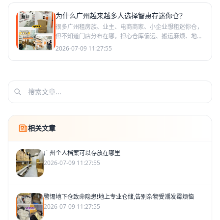
为什么广州越来越多人选择智惠存迷你仓？
很多广州租房族、业主、电商商家、小企业想租迷你仓，
但不知道门店分布在哪，担心仓库偏远、搬运麻烦、地下
室潮湿。智惠存连锁迷你仓门店遍布天河、海珠、番禺、
2026-07-09 11:27:55
荔湾、越秀
相关文章
广州个人档案可以存放在哪里
2026-07-09 11:27:55
警惕地下仓致命隐患!地上专业仓储,告别杂物受潮发霉烦恼
2026-07-09 11:27:55