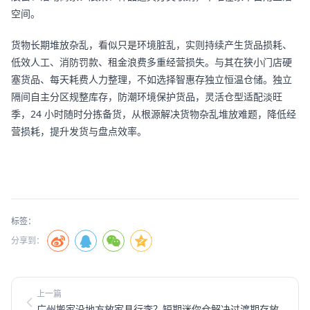
空间。
货物长期堆放杂乱，看似只是环境脏乱，实则持续产生货品损耗、
低效人工、消防罚款、租金浪费多重经营损失。与其在狭小门店硬
塞货品、每天耗费人力整理，不如选择智惠存独立恒温仓储。独立
隔间自主分区规整库存，防潮环境保护货品，灵活仓型适配淡旺
季，24 小时随时分拣备货，从根源解决货物杂乱堆放难题，降低经
营损耗，提升发货与盘点效率。
标签：
分享到：
上一篇
广州搬家没地方放家具行李？短期迷你仓解决过渡期存放