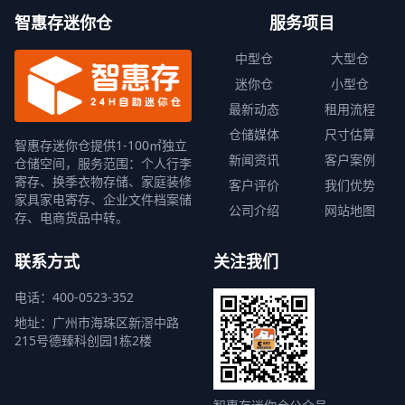
智惠存迷你仓
服务项目
中型仓
大型仓
迷你仓
小型仓
最新动态
租用流程
仓储媒体
尺寸估算
智惠存迷你仓提供1-100㎡独立
新闻资讯
客户案例
仓储空间，服务范围：个人行李
寄存、换季衣物存储、家庭装修
客户评价
我们优势
家具家电寄存、企业文件档案储
公司介绍
网站地图
存、电商货品中转。
联系方式
关注我们
电话：400-0523-352
地址：广州市海珠区新滘中路
215号德臻科创园1栋2楼