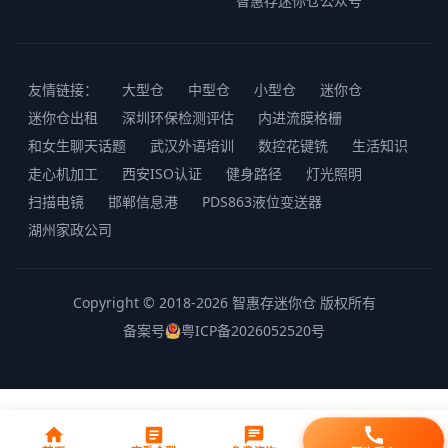
智惠存迷你仓公众号
友情链接：
大型仓
中型仓
小型仓
迷你仓
迷你仓出租
深圳环保检测评估
内进流膜格栅
和女生聊天话题
武汉外语培训
数控花键铣
生活知识
走心机加工
西安ISO认证
健身路径
灯光照明
扫描电镜
邯郸信息港
PDS863液位变送器
湖州家政公司
Copyright © 2018-2026 智惠存迷你仓 版权所有
备案号
粤ICP备2026052520号