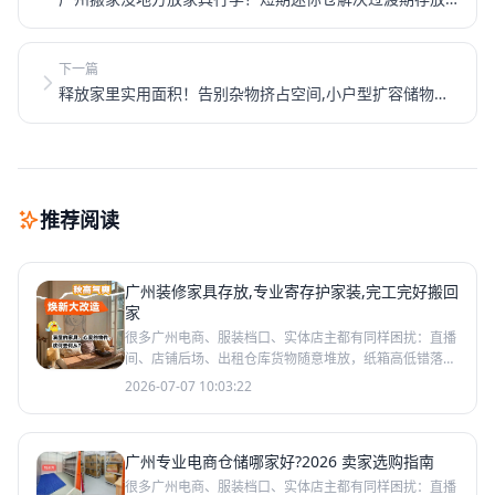
难题
下一篇
释放家里实用面积！告别杂物挤占空间,小户型扩容储物方
案
推荐阅读
广州装修家具存放,专业寄存护家装,完工完好搬回
家
很多广州电商、服装档口、实体店主都有同样困扰：直播
间、店铺后场、出租仓库货物随意堆放，纸箱高低错落、
样品与库存混放、耗材和成品挤在一处。看似只是视觉脏
2026-07-07 10:03:22
乱，实则暗
广州专业电商仓储哪家好?2026 卖家选购指南
很多广州电商、服装档口、实体店主都有同样困扰：直播