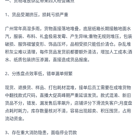
一、货物堆放杂乱带来四大经营痛点
1、货品受潮挤压，损耗亏损严重
广州常年高湿多雨，货物直接落地堆叠，底层纸箱长期接触地面水
汽，服装、布料、礼盒极易发霉、产生异味;重物无规则堆压，包装
破损、服饰褶皱变形、饰品压坏，品相受损只能低价清仓。杂乱堆
积灰尘难以清理，每件货品发货前都要额外清洁，增加人工成本;酒
水、纸质包装挤压渗漏，直接造成货品报废。
2、分拣盘点效率低，错单漏单频繁
现货、退换货、样品、打包耗材混堆，接单后员工需要在成堆货物
中翻找款式尺码，直播大促高峰期严重延误发货。款式混淆、新旧
货品不分，错发、漏发售后率飙升，店铺评分下滑流失客户;月度盘
点耗时耗力，库存数量核对不清，容易出现超卖、积压囤货，占用
流动资金。
3、存在重大消防隐患，面临停业罚款