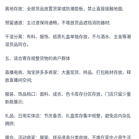
离地存放：全部货品放置货架或防潮垫板，禁止直接接触地面;
预留通道：主过道保持通畅，不堆放货品遮挡消防器材;
干湿分离：布料、服饰、纸质礼盒单独存放，不与酒水、五金等潮
湿货品同仓。
五、适合寄存规整货物的商户群体
直播电商、淘宝拼多多商家：大量现货、样品、打包耗材存放，释
放直播间空间;
服装、饰品档口：面料、成衣、色卡库存分区存放，门店只留少量
新款展示;
礼品、日用实体店：节庆备货、礼盒库存集中规整，避免店内杂乱
拥挤;
展会、活动商家：展架、样品道具分类收纳，不堆在家中占用生活