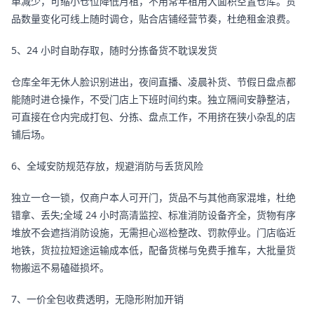
单减少，可缩小仓位降低月租，不用常年租用大面积空置仓库。货
品数量变化可线上随时调仓，贴合店铺经营节奏，杜绝租金浪费。
5、24 小时自助存取，随时分拣备货不耽误发货
仓库全年无休人脸识别进出，夜间直播、凌晨补货、节假日盘点都
能随时进仓操作，不受门店上下班时间约束。独立隔间安静整洁，
可直接在仓内完成打包、分拣、盘点工作，不用挤在狭小杂乱的店
铺后场。
6、全域安防规范存放，规避消防与丢货风险
独立一仓一锁，仅商户本人可开门，货品不与其他商家混堆，杜绝
错拿、丢失;全域 24 小时高清监控、标准消防设备齐全，货物有序
堆放不会遮挡消防设施，无需担心巡检整改、罚款停业。门店临近
地铁，货拉拉短途运输成本低，配备货梯与免费手推车，大批量货
物搬运不易磕碰损坏。
7、一价全包收费透明，无隐形附加开销