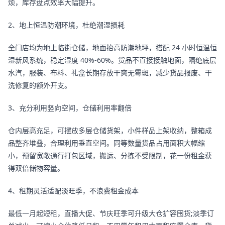
烦，库存盘点效率大幅提升。
2、地上恒温防潮环境，杜绝潮湿损耗
全门店均为地上临街仓储，地面抬高防潮地坪，搭配 24 小时恒温恒
湿新风系统，稳定湿度 40%-60%。货品不直接接触地面，隔绝底层
水汽，服装、布料、礼盒长期存放干爽无霉斑，减少货品报废、干
洗修复的额外开支。
3、充分利用竖向空间，仓储利用率翻倍
仓内层高充足，可摆放多层仓储货架，小件样品上架收纳，整箱成
品整齐堆叠，合理利用垂直空间。同等数量货品占用面积大幅缩
小，预留宽敞通行打包区域，搬运、分拣不受限制，花一份租金获
得双倍储物容量。
4、租期灵活适配淡旺季，不浪费租金成本
最低一月起短租，直播大促、节庆旺季可升级大仓扩容囤货;淡季订