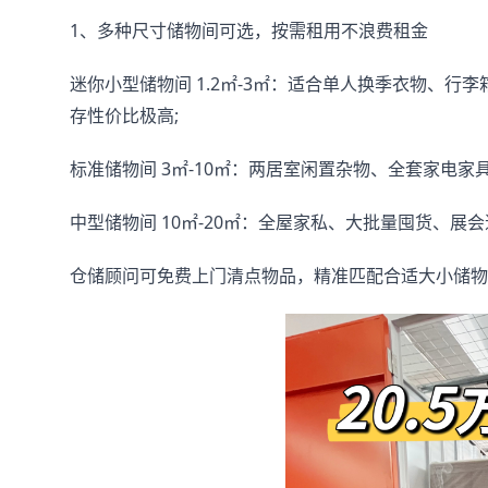
1、多种尺寸储物间可选，按需租用不浪费租金
迷你小型储物间 1.2㎡-3㎡：适合单人换季衣物、行
存性价比极高;
标准储物间 3㎡-10㎡：两居室闲置杂物、全套家电
中型储物间 10㎡-20㎡：全屋家私、大批量囤货、
仓储顾问可免费上门清点物品，精准匹配合适大小储物