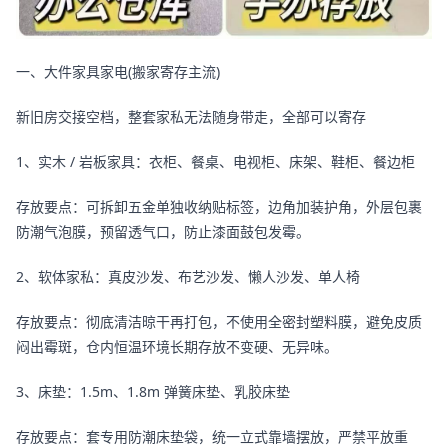
一、大件家具家电(搬家寄存主流)
新旧房交接空档，整套家私无法随身带走，全部可以寄存
1、实木 / 岩板家具：衣柜、餐桌、电视柜、床架、鞋柜、餐边柜
存放要点：可拆卸五金单独收纳贴标签，边角加装护角，外层包裹
防潮气泡膜，预留透气口，防止漆面鼓包发霉。
2、软体家私：真皮沙发、布艺沙发、懒人沙发、单人椅
存放要点：彻底清洁晾干再打包，不使用全密封塑料膜，避免皮质
闷出霉斑，仓内恒温环境长期存放不变硬、无异味。
3、床垫：1.5m、1.8m 弹簧床垫、乳胶床垫
存放要点：套专用防潮床垫袋，统一立式靠墙摆放，严禁平放重