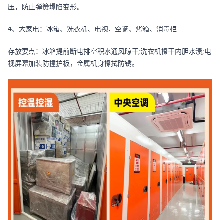
压，防止弹簧塌陷变形。
4、大家电：冰箱、洗衣机、电视、空调、烤箱、消毒柜
存放要点：冰箱提前断电排空积水通风晾干;洗衣机擦干内胆水渍;电
视屏幕加装防撞护板，金属机身擦拭防锈。