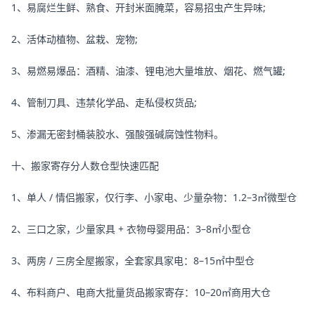
1、易腐烂生鲜、熟食、开封米面腌菜，容易招虫产生异味;
2、活体动植物、盆栽、宠物;
3、易燃易爆品：酒精、油漆、锂电池大量堆放、烟花、燃气罐;
4、管制刀具、违禁化学品、走私侵权货品;
5、渗漏无密封桶装胶水、强酸强碱腐蚀性物料。
十、搬家寄存分人数仓型快速匹配
1、单人 / 情侣搬家，仅行李、小家电、少量杂物：1.2–3㎡微型仓
2、三口之家，少量家具 + 衣物母婴用品：3–8㎡小型仓
3、两房 / 三房全屋搬家，全套家具家电：8–15㎡中型仓
4、布料商户、电商大批量货品搬家寄存：10–20㎡商用大仓