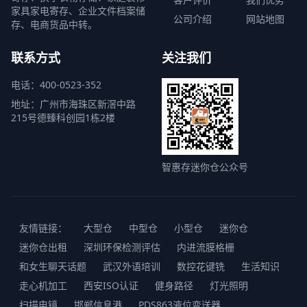
家具家电寄存、企业文件档案储
公司介绍
网站地图
存、电商货品中转。
联系方式
关注我们
电话：400-0523-352
地址：广州市海珠区新滘中路
215号德臻科创园1栋2楼
智惠存迷你仓公众号
友情链接：
大型仓
中型仓
小型仓
迷你仓
迷你仓出租
深圳环保检测评估
内进流膜格栅
和女生聊天话题
武汉外语培训
数控花键铣
生活知识
走心机加工
西安ISO认证
健身路径
灯光照明
扫描电镜
邯郸信息港
PDS863液位变送器