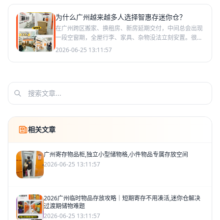
为什么广州越来越多人选择智惠存迷你仓？
在广州跨区搬家、换租房、新房延期交付，中间总会出现
一段空窗期，全屋行李、家具、杂物没法立刻安置。很多
人分不清搬家时哪些适合临时寄存、哪些没必要存放、哪
2026-06-25 13:11:57
些绝对不能
相关文章
广州寄存物品柜,独立小型储物格,小件物品专属存放空间
2026-06-25 13:11:57
2026广州临时物品存放攻略｜短期寄存不用凑活,迷你仓解决
过渡期储物难题
2026-06-25 13:11:57