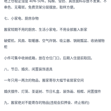
地上仓稳定湿度 40%-50%，纯棉、雪纺、真丝面料存放不发黄、不
串色、无霉斑，免费货架分层摆放，取样方便。
七、小家电、厨房杂物
搬家短期不用的厨房、生活小家电，不用全部搬入新家
破壁机、风扇、取暖器、空气炸锅、吸尘器、锅碗瓢盆、收纳储物
柜
小件可集中收纳纸箱，放在仓位门口，后期入住提前取回。
八、节日、婚庆、闲置装饰道具
一年只用一两次的物品，搬家寄存大幅节省居家空间
婚庆摆件、灯笼、圣诞树、节日礼盒、装饰画、相框、闲置摆件
九、搬家绝对不能寄存的物品(违规会扣押金、终止租约)