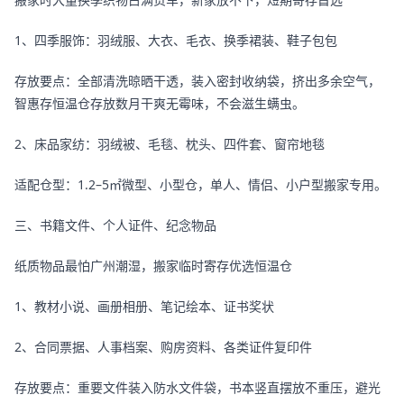
1、四季服饰：羽绒服、大衣、毛衣、换季裙装、鞋子包包
存放要点：全部清洗晾晒干透，装入密封收纳袋，挤出多余空气，
智惠存恒温仓存放数月干爽无霉味，不会滋生螨虫。
2、床品家纺：羽绒被、毛毯、枕头、四件套、窗帘地毯
适配仓型：1.2–5㎡微型、小型仓，单人、情侣、小户型搬家专用。
三、书籍文件、个人证件、纪念物品
纸质物品最怕广州潮湿，搬家临时寄存优选恒温仓
1、教材小说、画册相册、笔记绘本、证书奖状
2、合同票据、人事档案、购房资料、各类证件复印件
存放要点：重要文件装入防水文件袋，书本竖直摆放不重压，避光