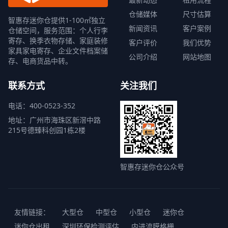
仓储媒体
尺寸估算
智惠存迷你仓提供1-100㎡独立
新闻资讯
客户案例
仓储空间，服务范围：个人行李
寄存、换季衣物存储、家庭装修
客户评价
我们优势
家具家电寄存、企业文件档案储
公司介绍
网站地图
存、电商货品中转。
联系方式
关注我们
电话：400-0523-352
地址：广州市海珠区新滘中路
215号德臻科创园1栋2楼
智惠存迷你仓公众号
友情链接：
大型仓
中型仓
小型仓
迷你仓
迷你仓出租
深圳环保检测评估
内进流膜格栅