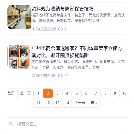
资料规范收纳与防潮保管技巧
档案收纳不是简单叠文件、装盒子，而是分类清晰、查找快
速、防潮防霉、长期保存、安全保密的系统...
748
2026-08-01
广州电商仓库选哪家？不同体量卖家仓储方
案对比，避开囤货损耗陷阱
在广州做直播电商、抖音小店、服装档口、副业电商，库存
存放一直是一大难题。货品堆在家里、直播...
861
2026-08-01
首页
上一页
1
2
3
4
5
6
7
8
9
10
11
12
13
14
下一页
末页