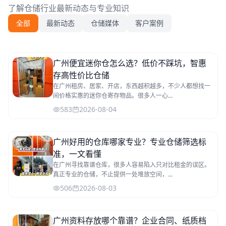
了解仓储行业最新动态与专业知识
全部
最新动态
仓储媒体
客户案例
广州便宜迷你仓怎么选？低价不踩坑，智惠
存高性价比仓储
在广州租房、居家、开店，东西越积越多，不少人都想找一
间价格实惠的迷你仓寄存物品。很多人一心...
583
2026-08-04
广州好用的仓库哪家专业？专业仓储筛选标
准，一文看懂
在广州寻找靠谱仓库，很多人容易陷入只对比租金的误区。
真正专业的仓储，不止提供一处堆放空间，...
506
2026-08-03
广州资料存放哪个靠谱？企业合同、纸质档