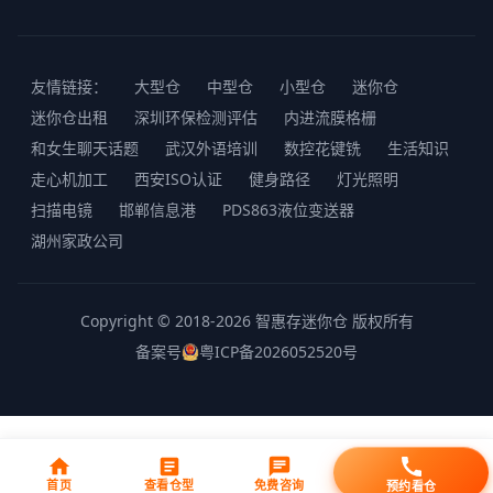
友情链接：
大型仓
中型仓
小型仓
迷你仓
迷你仓出租
深圳环保检测评估
内进流膜格栅
和女生聊天话题
武汉外语培训
数控花键铣
生活知识
走心机加工
西安ISO认证
健身路径
灯光照明
扫描电镜
邯郸信息港
PDS863液位变送器
湖州家政公司
Copyright © 2018-2026 智惠存迷你仓 版权所有
备案号
粤ICP备2026052520号
首页
查看仓型
免费咨询
预约看仓