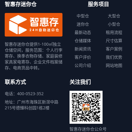
智惠存迷你仓
服务项目
中型仓
大型仓
迷你仓
小型仓
最新动态
租用流程
仓储媒体
尺寸估算
智惠存迷你仓提供1-100㎡独立
新闻资讯
客户案例
仓储空间，服务范围：个人行李
寄存、换季衣物存储、家庭装修
客户评价
我们优势
家具家电寄存、企业文件档案储
公司介绍
网站地图
存、电商货品中转。
联系方式
关注我们
电话：400-0523-352
地址：广州市海珠区新滘中路
215号德臻科创园1栋2楼
智惠存迷你仓公众号