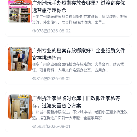
广州潮玩手办短期存放去哪里？过渡寄存优
选智惠存迷你仓
不少广州潮玩藏家都会遇到短期存放难题：房屋装修、搬家
过渡、外出旅行、展会样品临时收纳，家里...
978
2026-08-02
广州专业的档案存放哪家好？企业纸质文件
寄存挑选指南
很多广州企业都会面临档案存放难题：大量合同、财务凭
证、项目资料、人事文件堆满办公室，占用办...
816
2026-08-02
广州拆迁家具临时仓库｜旧改搬迁家私寄
存，过渡安置省心方案
广州城市更新持续推进，不少城中村、老旧小区迎来拆迁改
造。摆在拆迁户面前一大难题：全屋家具家...
593
2026-08-01