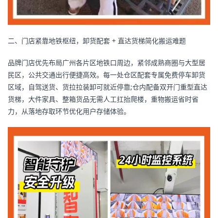
二、门店紧靠地铁枢纽，卸货配套 + 直达货梯简化搬运难题
品牌门店优先布局广州各片区地铁口周边，紧邻成熟商圈与大型居
民区，公共交通出行便捷高效。每一处仓区配套专属免费停车卸货
区域，自驾送货、货拉拉装卸可就近停靠;仓内配备双开门重型直达
货梯，大件家具、整箱货品无需人工扛抬爬楼，重物搬运省时省
力，从落地存取环节优化用户存储体验。