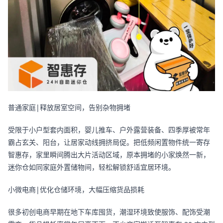
普通家庭|释放居室空间，告别杂物拥堵
受限于小户型套内面积，婴儿推车、户外露营装备、四季厚被常年
霸占玄关、阳台，让居家动线拥挤局促。把低频闲置物件统一寄存
智惠存，家里瞬间腾出大片活动区域，原本拥堵的小家焕然一新，
迷你仓如同家庭外置储物间，轻松解锁舒适宜居环境。
小微电商|优化仓储环境，大幅压缩货品损耗
很多初创电商早期在地下车库囤货，潮湿环境致使服饰、配饰受潮