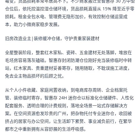
霉变，货品损耗率常年居高不下。不少商家搬迁至智惠存 30 方中型
仓位后，依托控温控湿仓储环境，货品损耗直接从 15% 降至近乎零
损耗。租金全包水电、管理费无隐形加价，有效控制仓储运营成
本，助力小微商家稳步发展。
旧房改造业主|装修缓冲仓储，守护贵重家装建材
全屋整装阶段，整套红木家私、瓷砖、五金建材无处落脚，堆放在
毛坯房容易落灰磕碰。智惠存封闭防潮仓位刚好充当装修临时中转
站，红木家具、贵重建材妥善寄存，随用随取，不耽误施工进度，
免去业主物品损坏的后顾之忧。
从个人小件收藏、家庭闲置收纳，到电商库存周转、企业档案托
管、装修临时寄存，智惠存 24H 迷你仓以标准化仓储硬件、人性化
配套服务、透明合理的计费规则，落地全场景一站式存储解决方
案。在空间资源愈发珍贵的广州，把杂物托付专业迷你仓，收回被
挤占的居家与办公空间，让生活卸下累赘、事业减负前行，在繁华
都市之中重新拥有从容舒展的生活呼吸感。