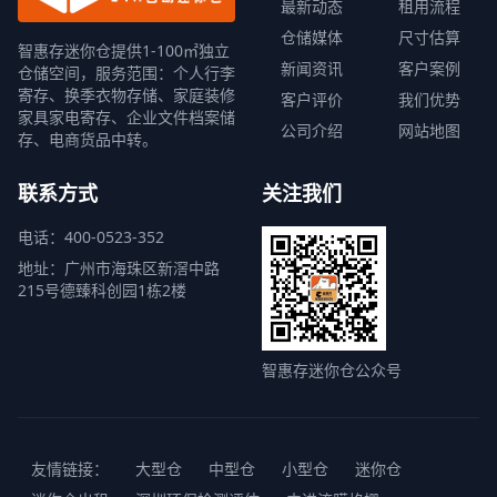
最新动态
租用流程
仓储媒体
尺寸估算
智惠存迷你仓提供1-100㎡独立
新闻资讯
客户案例
仓储空间，服务范围：个人行李
寄存、换季衣物存储、家庭装修
客户评价
我们优势
家具家电寄存、企业文件档案储
公司介绍
网站地图
存、电商货品中转。
联系方式
关注我们
电话：400-0523-352
地址：广州市海珠区新滘中路
215号德臻科创园1栋2楼
智惠存迷你仓公众号
友情链接：
大型仓
中型仓
小型仓
迷你仓