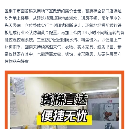
区别于市面普遍采用地下室改造的廉价仓储，智惠存全部门店选址
均为地上楼层，从建筑根源规避地底渗水、通风不畅、常年阴冷的
先天弊病。仓位整体实行全封闭式隔断设计，环氧地坪搭配镀锌铁
板组成行业公认防潮黄金配置，再加上仓内 24 小时不间断运转的智
能控温控湿系统，三重防护层层阻隔水汽、粉尘侵入。即便遇上广
州梅雨季、回南天持续高湿天气，衣物、实木家具、纸质书画、精
密仪器寄存其中，也能远离发霉、锈蚀、变形隐患，从硬件层面守
住物品完好度。