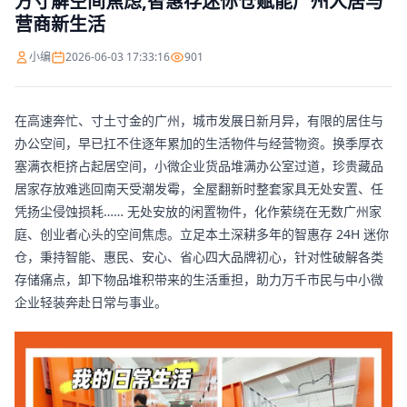
方寸解空间焦虑,智惠存迷你仓赋能广州人居与
营商新生活
小编
2026-06-03 17:33:16
901
在高速奔忙、寸土寸金的广州，城市发展日新月异，有限的居住与
办公空间，早已扛不住逐年累加的生活物件与经营物资。换季厚衣
塞满衣柜挤占起居空间，小微企业货品堆满办公室过道，珍贵藏品
居家存放难逃回南天受潮发霉，全屋翻新时整套家具无处安置、任
凭扬尘侵蚀损耗…… 无处安放的闲置物件，化作萦绕在无数广州家
庭、创业者心头的空间焦虑。立足本土深耕多年的智惠存 24H 迷你
仓，秉持智能、惠民、安心、省心四大品牌初心，针对性破解各类
存储痛点，卸下物品堆积带来的生活重担，助力万千市民与中小微
企业轻装奔赴日常与事业。