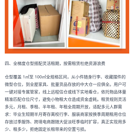
四、全梯度仓型搭配灵活租期，按需租赁杜绝资源浪费
仓型覆盖 1㎡至 100㎡全规格区间，从小件随身行李、收藏摆件的
微型仓位，到全屋家具、批量货品存放的中大仓一应俱全。用户可
一键对接专属管家，线上远程估仓或线下实地看仓，依托物品体量
精准匹配仓位尺寸，避免小物租大仓造成资金虚耗。租赁规则灵活
多元，月租、季租、半年租、年租全周期开放，适配多元人群需
求：毕业生短期半月寄存离校行李、服装商家按换季周期租用仓位
存放过季服饰、跨境电商跟随大促淡旺季临时扩容，真正实现用多
少、租多少，拒绝固定长租带来的空置亏损。