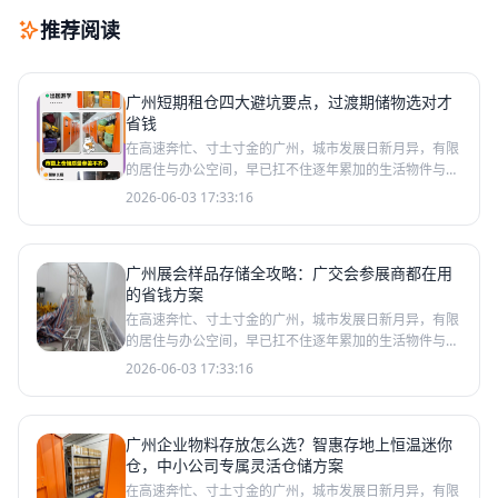
推荐阅读
广州短期租仓四大避坑要点，过渡期储物选对才
省钱
在高速奔忙、寸土寸金的广州，城市发展日新月异，有限
的居住与办公空间，早已扛不住逐年累加的生活物件与经
营物资。换季厚衣塞满衣柜挤占起居空间，小微企业货品
2026-06-03 17:33:16
堆满办公室
广州展会样品存储全攻略：广交会参展商都在用
的省钱方案
在高速奔忙、寸土寸金的广州，城市发展日新月异，有限
的居住与办公空间，早已扛不住逐年累加的生活物件与经
营物资。换季厚衣塞满衣柜挤占起居空间，小微企业货品
2026-06-03 17:33:16
堆满办公室
广州企业物料存放怎么选？智惠存地上恒温迷你
仓，中小公司专属灵活仓储方案
在高速奔忙、寸土寸金的广州，城市发展日新月异，有限