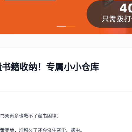
量书籍收纳！专属小小仓库
书架再多也救不了藏书困境：
黄变脆，堆积久了还会滋生灰尘、螨虫。