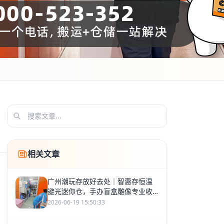
相关文章
广州潮玩存放好去处｜智惠存恒温
避光迷你仓，手办盲盒雕像专业收
藏仓储
2026-06-19 15:50:33