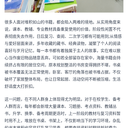
很多人面对堆积如山的书籍，都会陷入两难的境地。从实用角度来
说，课本、教辅、专业教材具备重复使用的价值，阶段性闲置不代
表彻底失去作用，日后复习、查阅、二次学习都有可能用到;从情感
与爱好层面来讲，多年收藏的藏书、经典读物，凝聚了个人的阅读
喜好与岁月记忆，每一本书都有着独属于主人的故事，实在难以狠
心当作废旧物品随意丢弃。可如若全部留存在家中，海量书籍会持
续挤占有限的居住空间，原本规划整洁的书房变得拥挤不堪，书桌
被书本覆盖无法正常使用，卧室、客厅的角落也被书堆占据，不仅
破坏了家居整体布局，也让日常起居、活动空间不断被压缩，生活
舒适度大打折扣。
这一问题，在不同人群身上体现得尤为明显。对于在校学生、备考
人群而言，每年都会新增大量课本、习题册、考点资料、教辅丛
书，升学、换季、备考周期更迭时，上一阶段的教材与复习资料暂
时用不上，堆放在书桌、书架上，不仅影响当下的学习环境，杂乱
的书本堆积也容易打乱学习节奏，想要查找资料时翻找耗时费力。