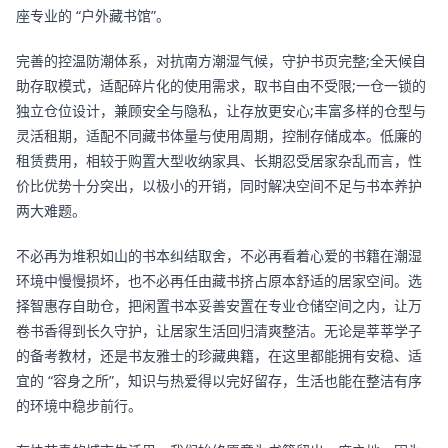
座专业的 “户外藏书馆”。
完善的控温防潮体系，对抗南方潮湿气候，守护书页完整;全天候自
助存取模式，适配碎片化的使用需求，取书自由不受限;一仓一锁的
独立仓位设计，兼顾安全与隐私，让存放更安心;丰富多样的仓型与
灵活租期，适配不同藏书体量与使用周期，控制存储成本。低廉的
租赁费用，相较于购置大型收纳家具、长期忍受居家杂乱而言，性
价比优势十分突出，以极小的开销，同时解决空间不足与书本养护
两大难题。
不必再为堆积如山的书本纠结取舍，不必再看着心爱的书籍在潮湿
环境中慢慢损坏，也不必再任由藏书挤占原本舒适的居家空间。选
择智惠存自助仓，把闲置书本妥善安置在专业仓储空间之内，让万
卷书香得到长久守护，让居家生活回归清爽整洁。无论是莘莘学子
的备考教材，还是书友雅士的珍藏典籍，在这里都能拥有安稳、适
宜的 “容身之所”，知识与热爱得以完好留存，生活也能在整洁有序
的环境中稳步前行。