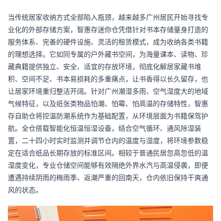
当传统居家收纳方式全部陷入瓶颈，越来越多广州居民开始寻找专
业化的外部存储方案，智惠存迷你仓凭借针对书本存储量身打造的
服务体系、完善的硬件设施、灵活的租赁模式，成为收纳各类书籍
的理想选择。它如同专属的户外藏书空间，为海量课本、读物、珍
藏典籍提供独立、安全、适宜的存放环境，彻底化解居家藏书堆
积、空间不足、书本易损耗的多重痛点，让书香得以长久留存，也
让居家环境重归整洁开阔。针对广州潮湿多雨、空气湿度大的地域
气候特征，以及纸张类物品怕潮、怕霉、怕高温的存储特性，智惠
存自助仓将控温防潮系统作为基础配置，从环境层面为书籍保驾护
航。全仓搭载智能化恒温恒湿设备，结合空气循环、通风除湿装
置，二十四小时实时监测并调节仓内的温度与湿度，将环境参数稳
定在适合纸品长期存放的标准区间。相较于普通民居忽高忽低的温
湿度变化，专业仓储空间能够有效隔绝外界水汽与高温侵袭，即便
遭遇持续阴雨的梅雨季、返潮严重的回南天，仓内依旧保持干爽通
风的状态。