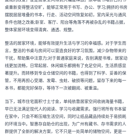
桌重新变得整洁空旷，能够正常用于书写、办公、学习;拥挤的书房
摆脱层层堆叠的书本，行走、活动空间恢复如初，室内采光与通风
条件也随之改善;卧室、客厅、阳台等角落不再被杂乱的书籍占据，
整体家居环境变得清爽、通透、规整。
整洁的居家环境，能够有效提升生活与学习的幸福感。对于学生而
言，整洁的书桌与房间可以营造良好的学习氛围，减少杂物带来的
干扰，帮助集中注意力;对于普通家庭来说，告别满屋书堆，居家动
线更加流畅，日常起居、休闲娱乐都拥有了充足空间，生活质感显
著提升。而转移到专业仓储空间的书籍，也得到了科学、妥善的保
管，不用再担心受潮、发霉、虫蛀、破损等问题，留存下来的每一
本书，都能完好保存，等待下一次被翻阅、被重温。
当下，城市住宅面积寸土寸金，单纯依靠居家空间收纳海量书籍，
早已无法满足现代人的阅读、学习与收藏需求。强行将所有书本留
在家中，只会不断压缩生活空间，同时让纸品藏品持续处于易损耗
的环境当中。智惠存自助仓的出现，为广州有藏书、存书需求的人
群提供了全新的解决方案，它不只是一处简单的储物空间，更是一