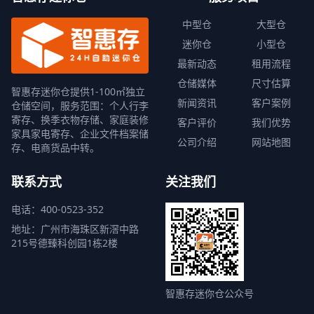
中型仓
大型仓
迷你仓
小型仓
最新动态
租用流程
仓储媒体
尺寸估算
智惠存迷你仓提供1-100㎡独立
新闻资讯
客户案例
仓储空间，服务范围：个人行李
寄存、换季衣物存储、家庭装修
客户评价
我们优势
家具家电寄存、企业文件档案储
公司介绍
网站地图
存、电商货品中转。
联系方式
关注我们
电话：400-0523-352
地址：广州市海珠区新滘中路
215号德臻科创园1栋2楼
智惠存迷你仓公众号