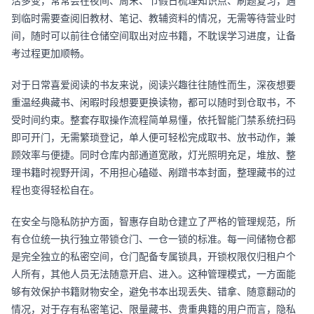
活多变，常常会在夜间、周末、节假日梳理知识点、刷题复习，遇
到临时需要查阅旧教材、笔记、教辅资料的情况，无需等待营业时
间，随时可以前往仓储空间取出对应书籍，不耽误学习进度，让备
考过程更加顺畅。
对于日常喜爱阅读的书友来说，阅读兴趣往往随性而生，深夜想要
重温经典藏书、闲暇时段想要更换读物，都可以随时到仓取书，不
受时间约束。整套存取操作流程简单易懂，依托智能门禁系统扫码
即可开门，无需繁琐登记，单人便可轻松完成取书、放书动作，兼
顾效率与便捷。同时仓库内部通道宽敞，灯光照明充足，堆放、整
理书籍时视野开阔，不用担心磕碰、剐蹭书本封面，整理藏书的过
程也变得轻松自在。
在安全与隐私防护方面，智惠存自助仓建立了严格的管理规范，所
有仓位统一执行独立带锁仓门、一仓一锁的标准。每一间储物仓都
是完全独立的私密空间，仓门配备专属锁具，开锁权限仅归租户个
人所有，其他人员无法随意开启、进入。这种管理模式，一方面能
够有效保护书籍财物安全，避免书本出现丢失、错拿、随意翻动的
情况，对于存有私密笔记、限量藏书、贵重典籍的用户而言，隐私