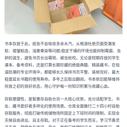
书本存放于此，纸张不会吸收多余水汽，从根源杜绝页面受潮发
软、褶皱粘连、油墨晕染等问题;稳定干燥的环境也能抑制霉菌、虫
卵的滋生，避免书页长出霉斑、被虫蛀咬。无论是短期存放的学生
课本、备考资料，还是打算长期珍藏的绝版典籍、精装藏书，在恒
温防潮的专业环境中，都能够长久保持书页平整、装帧完好，最大
程度延长书籍的使用寿命。多年之后取出翻阅，书本依旧能够维持
存放之初的良好状态，用心守护每一份知识积累与收藏心血。
存取便捷性，是智惠存自助仓另一大核心优势，充分适配学生、书
友、藏书爱好者多样化的使用场景。仓库全面推行二十四小时自助
存取服务，彻底打破传统储物场所固定上下班时间的限制，实现全
天候自由进出、自主存取。对于正在备考的学生而言，学习节奏灵