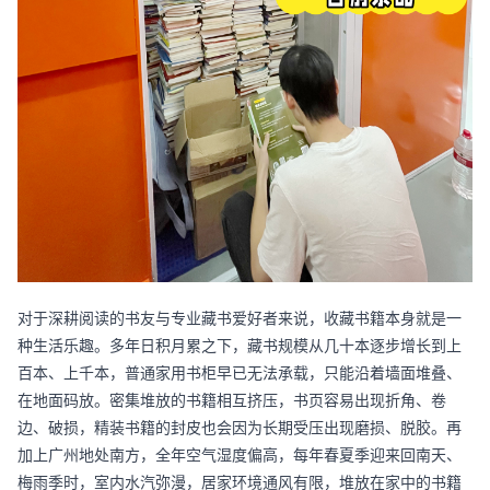
对于深耕阅读的书友与专业藏书爱好者来说，收藏书籍本身就是一
种生活乐趣。多年日积月累之下，藏书规模从几十本逐步增长到上
百本、上千本，普通家用书柜早已无法承载，只能沿着墙面堆叠、
在地面码放。密集堆放的书籍相互挤压，书页容易出现折角、卷
边、破损，精装书籍的封皮也会因为长期受压出现磨损、脱胶。再
加上广州地处南方，全年空气湿度偏高，每年春夏季迎来回南天、
梅雨季时，室内水汽弥漫，居家环境通风有限，堆放在家中的书籍