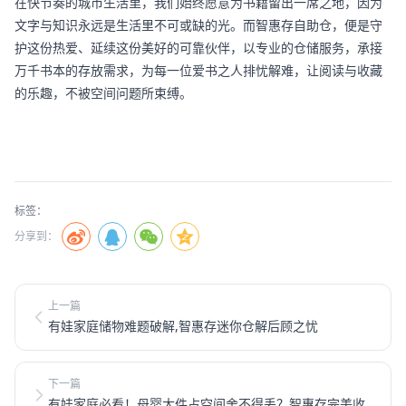
在快节奏的城市生活里，我们始终愿意为书籍留出一席之地，因为
文字与知识永远是生活里不可或缺的光。而智惠存自助仓，便是守
护这份热爱、延续这份美好的可靠伙伴，以专业的仓储服务，承接
万千书本的存放需求，为每一位爱书之人排忧解难，让阅读与收藏
的乐趣，不被空间问题所束缚。
标签：
分享到：
上一篇
有娃家庭储物难题破解,智惠存迷你仓解后顾之忧
下一篇
有娃家庭必看！母婴大件占空间舍不得丢？智惠存完美收