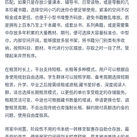
匹配。如果只是存放少量课本、辅导书、日常读物，或是零散的几
本珍藏书籍，选择空间小巧的迷你仓便足够使用，紧凑的空间不仅
租金成本更低，也便于小型书堆整齐码放，避免书籍散乱堆放。若
是拥有上百本乃至上千本藏书、成套丛书、系列典籍，或是需要集
中存放多年积累的大量教材、期刊，便可选择大容量标准仓、中型
仓，内部空间开阔，能够摆放多层书架，将书籍分门别类有序收
纳，按照科目、题材、年代进行分区摆放，存取之时一目了然，管
理起来井然有序。
在租赁时长上，平台支持短租、长租等多种模式，用户可以根据自
身使用规划自由选择。学生群体可以按照学期、备考周期选择短期
租赁，升学、毕业之后按需续租或退租;藏书爱好者、深度阅读人
群，适合选择长期租赁模式，以更低的单价享受稳定的存储服务。
租期灵活可变，中途也可根据藏书数量的增减，申请更换仓型、调
整租赁周期，不会出现传统仓库强制长租、解约赔付高额违约金的
问题，使用自由度极高。
将家中闲置、阶段性不用的书本统一转移至智惠存自助仓存放，最
直观的改变，便是居家空间得到大幅度释放。原本被书堆挤占的书