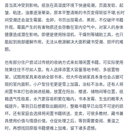
首当其冲受到影响。纸张在高湿度环境下快速吸潮，页面发软、起
皱、粘连，油墨逐渐晕染，原本平整清晰的书页变得斑驳不堪;长时
间受潮还会滋生霉菌、虫卵，书页出现霉点、黑斑，不仅破坏书籍
外观，霉菌产生的有害物质还会弥散在室内空气中，对家人的身体
健康造成潜在影响。即便是使用除湿机、干燥剂等辅助工具，也只
能起到局部缓解作用，无法从根源解决大面积藏书受潮、损坏的难
题。
也有部分住户尝试过传统的收纳方式来处理闲置书籍，可实际使用
效果往往不尽如人意。有人选择添置大容量落地书柜、多层置物
架，试图用家具来收纳全部书本，但大件收纳家具本身也会占据可
观的室内面积，小户型住宅更是雪上加霜，治标不治本。还有人将
闲置书本打包收纳进纸箱，放置在阳台、楼道、储物间等位置，纸
箱透气性极差，水汽更容易积聚在箱内，书本发霉、生虫的概率大
幅提升，等到日后想要取出翻阅时，整箱书籍早已出现不可逆的损
坏。还有家庭会选择将闲置书籍转送、变卖，可很多教材、藏书兼
具使用价值与情感价值，仓促处理之后，等到需要查阅、重温之
时，再想找回原版书籍便难上加难，留下诸多遗憾。