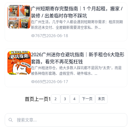
广州短期寄存完整指南｜1 个月起租，搬家 /
装修 / 出差临时存物不踩坑
在广州生活，几乎每个人都会遇到短期寄存需求：租房到期
新房还未交付、全屋翻新需要清空家私、外...
767
2026-06-18
2026广州迷你仓避坑指南｜新手租仓6大隐形
套路，看完不再花冤枉钱
在广州租迷你仓，绝大多数人踩坑都不是因为“太贵”，而是
被各种隐形套路、虚假宣传、硬件缩水、...
669
2026-06-17
首页
上一页
1
2
3
4
下一页
末页