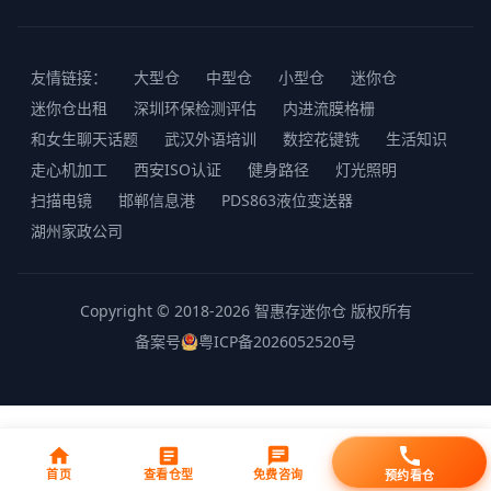
友情链接：
大型仓
中型仓
小型仓
迷你仓
迷你仓出租
深圳环保检测评估
内进流膜格栅
和女生聊天话题
武汉外语培训
数控花键铣
生活知识
走心机加工
西安ISO认证
健身路径
灯光照明
扫描电镜
邯郸信息港
PDS863液位变送器
湖州家政公司
Copyright © 2018-2026 智惠存迷你仓 版权所有
备案号
粤ICP备2026052520号
首页
查看仓型
免费咨询
预约看仓