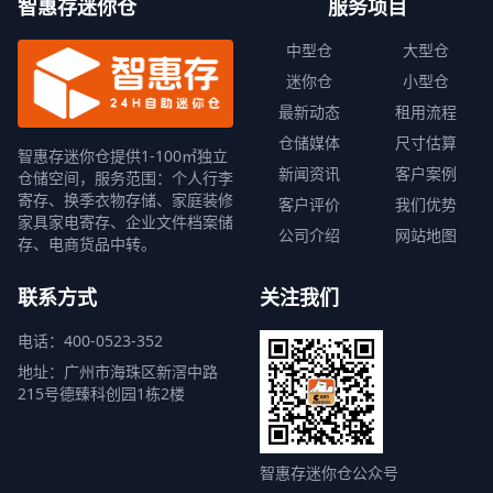
智惠存迷你仓
服务项目
中型仓
大型仓
迷你仓
小型仓
最新动态
租用流程
仓储媒体
尺寸估算
智惠存迷你仓提供1-100㎡独立
新闻资讯
客户案例
仓储空间，服务范围：个人行李
寄存、换季衣物存储、家庭装修
客户评价
我们优势
家具家电寄存、企业文件档案储
公司介绍
网站地图
存、电商货品中转。
联系方式
关注我们
电话：400-0523-352
地址：广州市海珠区新滘中路
215号德臻科创园1栋2楼
智惠存迷你仓公众号