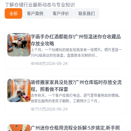
了解仓储行业最新动态与专业知识
全部
客户案例
客户评价
联系我们
字画手办红酒都能存!广州恒温迷你仓收藏品
存放全攻略
上个月，一个玩模玩的朋友给我发来一张照片。照片里是一
只PG级高达的包装盒，盒面原本光鲜的印...
968
2026-06-24
装修搬家家具没处放?广州仓库临时存放全流
程，照着做不踩雷
去年秋天，一个客户给我打电话，语气里带着明显的懊恼。
他家在越秀的老房子翻新，工期预计三个月...
751
2026-06-24
广州迷你仓租用流程全拆解:5步搞定,新手照