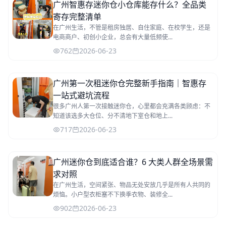
广州智惠存迷你仓小仓库能存什么？全品类
寄存完整清单
在广州生活，不管是租房独居、自住家庭、在校学生，还是
电商商户、初创小企业，总会有大量低频使...
762
2026-06-23
广州第一次租迷你仓完整新手指南｜智惠存
一站式避坑流程
很多广州人第一次接触迷你仓，心里都会充满各类顾虑：不
知道该选多大仓位、分不清地下室仓和地上...
717
2026-06-23
广州迷你仓到底适合谁？6 大类人群全场景需
求对照
在广州生活，空间紧张、物品无处安放几乎是所有人共同的
烦恼。小户型衣柜塞不下换季衣物、装修全...
902
2026-06-23