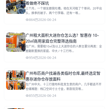
着做绝不踩坑
上个月，一个朋友跟我吐槽。他在天河租了个单间，20平出
头，换季的被子、两个行李箱、还有一堆...
864
2026-06-24
广州租大面积大迷你仓怎么选？智惠存 10–
20㎡商用家庭仓完整筛选指南
在广州，需要租10㎡及以上大迷你仓的人群主要分两类：全
屋翻新置换的家庭、中大 / 十三行布...
954
2026-06-24
广州布匹商户找遍各类临时仓库,最终选定智
惠存迷你仓存放面料
在广州中大、十三行做布料批发生意的商户，几乎都逃不开
仓储难题：档口空间寸土寸金，新款现货堆...
855
2026-06-24