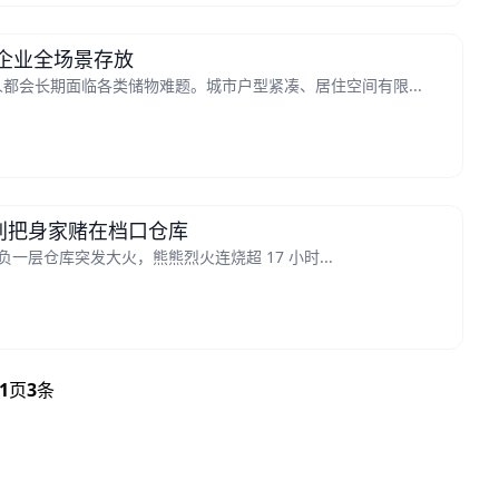
企业全场景存放
都会长期面临各类储物难题。城市户型紧凑、居住空间有限...
别把身家赌在档口仓库
负一层仓库突发大火，熊熊烈火连烧超 17 小时...
1
页
3
条